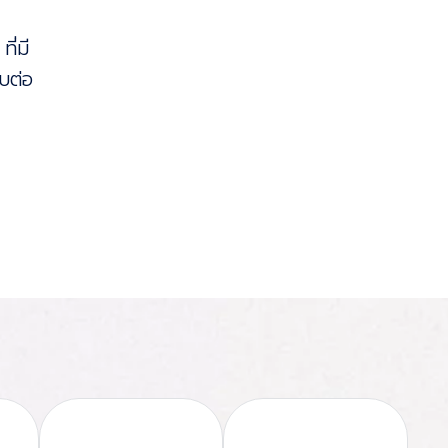
ี่มี
บต่อ