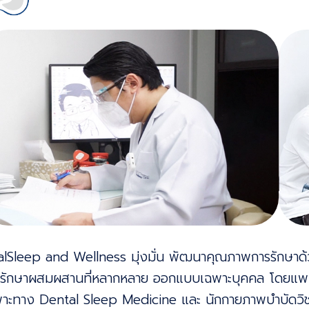
alSleep and Wellness มุ่งมั่น พัฒนาคุณภาพการรักษาด้ว
รรักษาผสมผสานที่หลากหลาย ออกแบบเฉพาะบุคคล โดยแพ
าะทาง Dental Sleep Medicine และ นักกายภาพบําบัดวิ