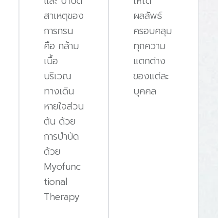
และ บําบัด
ให้ได้
สาเหตุของ
ผลลัพธ์
การกรน
ครอบคลุม
คือ กล้าม
ทุกความ
เนื้อ
แตกต่าง
บริเวณ
ของแต่ละ
ทางเดิน
บุคคล
หายใจส่วน
ต้น ด้วย
การบําบัด
ด้วย
Myofunc
tional
Therapy