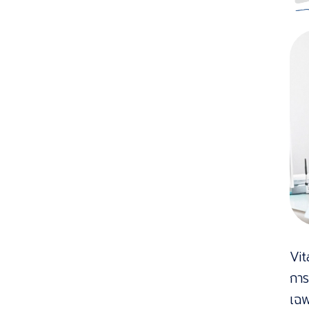
Vit
กา
เฉพ