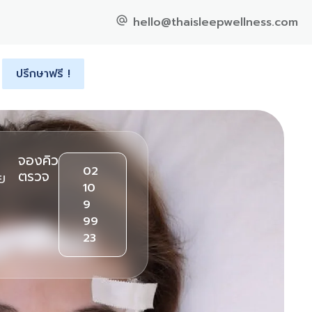
hello@thaisleepwellness.com
ปรึกษาฟรี !
จองคิว
02
ตรวจ
ย
10
9
99
23