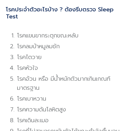
โรคประจําตัวอะไรบ้าง ? ต้องรีบตรวจ Sleep
Test
โรคแขนขากระตุกขณะหลับ
โรคลมบ้าหมูลมชัก
โรคไตวาย
โรคหัวใจ
โรคอ้วน หรือ มีน้ำหนักตัวมากเกินเกณฑ์
มาตรฐาน
โรคเบาหวาน
โรคความดันโลหิตสูง
โรคเดินละเมอ
โรคที่ไม่สามารถขยับตัวได้ขณะกําลังตื่นนอน