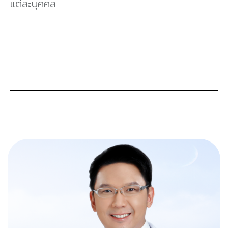
แต่ละบุคคล