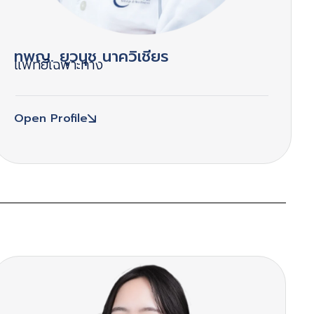
ทพญ. ยุวนุช นาควิเชียร
แพทย์เฉพาะทาง
Open Profile