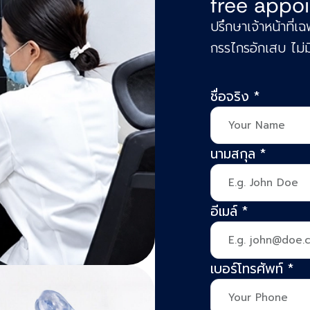
free appo
ปรึกษาเจ้าหน้าที
กรรไกรอักเสบ ไม่มี
ชื่อจริง
*
นามสกุล
*
อีเมล์
*
เบอร์โทรศัพท์
*