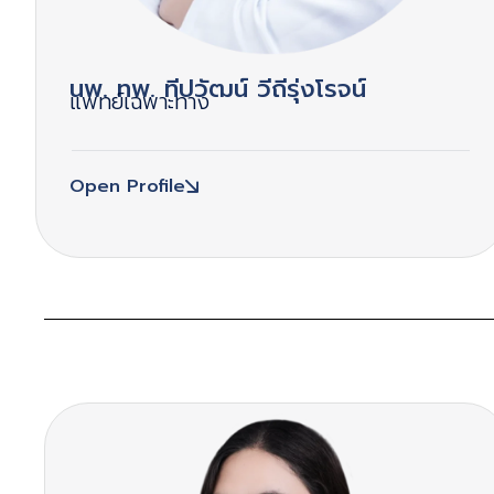
นพ. ทพ. ทีปวัฒน์ วีถีรุ่งโรจน์
แพทย์เฉพาะทาง
Open Profile