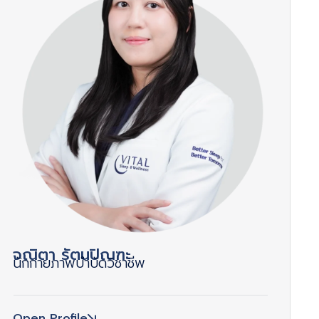
จณิตา รัตนปิณฑะ
นักกายภาพบำบัดวิชาชีพ
Open Profile