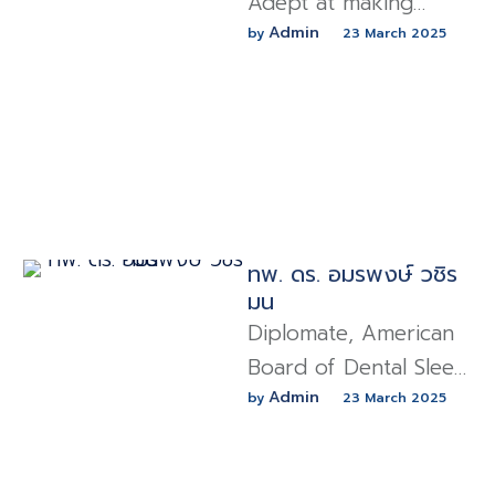
Adept at making
patients Holistic Non-
Admin
by 
23 March 2025
Surgical Approach
and Sleep Surgery
treatment. successful
based on medical
guidelines …
ทพ. ดร. อมรพงษ์ วชิร
มน
Diplomate, American
Board of Dental Sleep
Medicine . Adept at
Admin
by 
23 March 2025
making patients
Holistic Non-Surgical