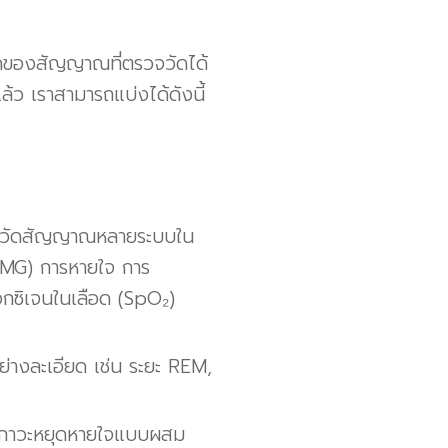
ดของสัญญาณที่ตรวจวัดได้
ล้ว เราสามารถแบ่งได้ดังนี้
ากวัดสัญญาณหลายระบบใน
(EMG) การหายใจ การ
กซิเจนในเลือด (SpO₂)
่างละเอียด เช่น ระยะ REM,
่น ภาวะหยุดหายใจแบบผสม