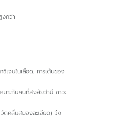
ูงกว่า
อกซิเจนในเลือด, การเต้นของ
มาะกับคนที่สงสัยว่ามี ภาวะ
รวัดคลื่นสมองละเอียด) จึง