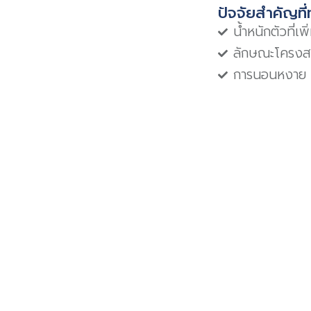
ปัจจัยสำคัญที่
น้ำหนักตัวที่
ลักษณะโครงสร
การนอนหงาย
ภาวะคัดจมูกหร
การใช้ยาคลายก
อายุที่มากขึ้
อาการนอนกรนคื
การนอนกรนคือเสีย
ในช่วงที่คุณกำลั
กับอาการหยุดหาย
น้อย แต่หากคุณมีอ
รู้สึกเพลียห