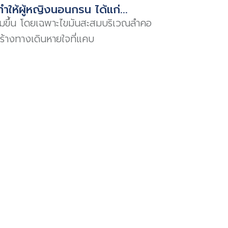
ทำให้ผู้หญิงนอนกรน ได้แก่...
เพิ่มขึ้น โดยเฉพาะไขมันสะสมบริเวณลำคอ
้างทางเดินหายใจที่แคบ
ืออาการภูมิแพ้
ล้ามเนื้อหรือยานอนหลับ
นและการเสื่อมของกล้ามเนื้อในระบบหายใจ
ออะไร? เกิดขึ้นได้อย่างไร?
งที่เกิดจากการสั่นของเนื้อเยื่อในลำคอเมื่อมีการอุดกั้นบ
งนอนหลับอยู่ ซึ่งเสียงกรนสามารถมีได้ตั้งแต่เบาไปจนถึง
ใจขณะหลับ (Obstructive Sleep Apnea หรือ OSA) แม้ว่าเ
าการเหล่านี้ควบคู่ เช่น
ลังตื่นนอน