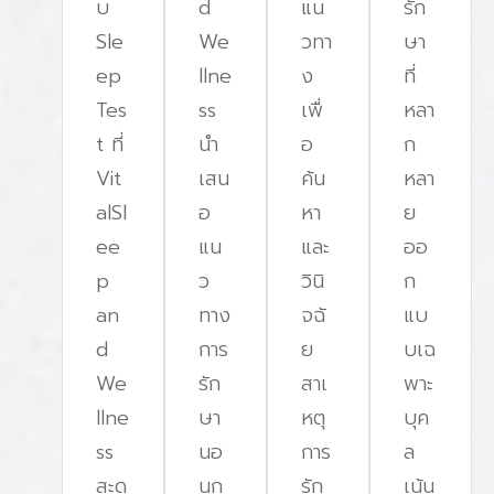
บ
d
แน
รัก
คลื่นหัวใจร่วมด้วย จะเหมาะสำหรับผู้ที่มีอาการไม่ซับซ้อน
Sle
We
วทา
ษา
หรือแค่นอนกรนอย่างเดียว เพราะมีค่าใช้จ่ายน้อยกว่า แต่
ep
llne
ง
ที่
มีข้อเสียคือ ไม่สามารถประเมินประสิทธิภาพการนอนหลับ
Tes
ss
เพื่
หลา
ได้เต็มที่ เนื่องจากไม่ได้วัดคลื่นสมอง อาจไม่ได้รับข้อมูล
t ที่
นํา
อ
ก
ที่แม่นยำเท่ากับการตรวจระดับที่ 1 และ 2ระดับที่ 4 การ
Vit
เสน
ค้น
หลา
ทดสอบวัดออกซิเจนในเลือดและลมหายใจเป็นการตรวจ
alSl
อ
หา
ย
รน
การนอนหลับที่พื้นฐานที่สุด วัดเพียงออกซิเจนในเลือด
ee
แน
และ
ออ
ดี
หรือลมหายใจขณะหลับ ข้อมูลที่ได้รับจากการตรวจนี้มี
p
ว
วินิ
ก
อน
จำกัดไม่เพียงพอในการวินิจฉัยอาการนอนกรนหรือภาวะ
an
ทาง
จฉั
แบ
หยุดหายใจขณะหลับได้อย่างแม่นยำ​บทความจาก Home
d
การ
ย
บเฉ
้
Sleep Studies Australia อธิบายว่า การตรวจการนอน
We
รัก
สาเ
พาะ
น
มี 4 ระดับที่แตกต่างกันตามความละเอียดของข้อมูล แม้
llne
ษา
หตุ
บุค
ับ
จะได้ข้อมูลละเอียดและแก้ปัญหาทางเทคนิคได้ทันที แต่ก็
ss
นอ
การ
ล
อาจไม่สะดวกสบายเท่าการตรวจที่บ้าน​ วิธีการเลือกการ
สะด
นก
รัก
เน้น
าว
ตรวจที่เหมาะสม การเลือกวิธีการตรวจที่เหมาะสมขึ้นอยู่