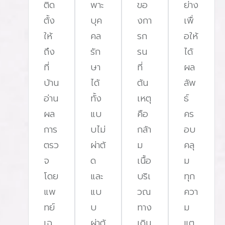
ติด
พาะ
ขอ
ย่าง
ใจ
เริ่มต้นการทดสอบจะเริ่มในช่วงหัวค่ำ ประมาณ 00 น.
ตั้ง
บุค
งกา
เพื่
หรือตามเวลาที่เหมาะสมของผู้รับการตรวจ เจ้าหน้าที่จะ
ให้
คล
รก
อให้
อง
ทำการสอบถามข้อมูลเกี่ยวกับการนอนหลับ กรอกเอกสาร
ถึง
รัก
รน
ได้
ความยินยอม หลังจากนั้นจะอธิบายถึงการใช้อุปกรณ์และ
ที่
ษา
ที่
ผล
วิธีการปฏิบัติตัวระหว่างการตรวจการใช้ CPAP สำหรับผู้
บ้าน
ได้
ต้น
ลัพ
ที่มีภาวะหยุดหายใจรุนแรงหากพบว่าผู้รับการตรวจมีภาวะ
อ่าน
ทั้ง
เหตุ
ธ์
หยุดหายใจขณะหลับระดับรุนแรง เจ้าหน้าที่จะทำการ
ผล
แบ
คือ
คร
ทดลองใส่หน้ากาก CPAP เพื่อช่วยในการรักษาในคืนที่
การ
บไม่
กล้า
อบ
ตรวจเลย เมื่อผู้รับการทดสอบการนอนหลับพร้อมที่จะเข้า
ตรว
ผ่าตั
ม
คลุ
นอนการติดตั้งอุปกรณ์ตรวจวัดเจ้าหน้าที่จะทำการติดตั้ง
จ
ด
เนื้อ
ม
อุปกรณ์ต่าง ๆ เช่น สายวัดคลื่นไฟฟ้าสมอง, คลื่นกล้าม
โดย
และ
บริเ
ทุก
เนื้อ, การเคลื่อนไหวของลูกตา ตรวจวัดคลื่นหัวใจ
แพ
แบ
วณ
ควา
นอกจากนี้ยังมีการวัดลมหายใจและการตรวจวัดออกซิเจน
ทย์
บ
ทาง
ม
ในเลือด เพื่อให้ได้ข้อมูลที่ครอบคลุมมากที่สุดการตรวจวัด
เฉ
ผ่าตั
เดิน
แต