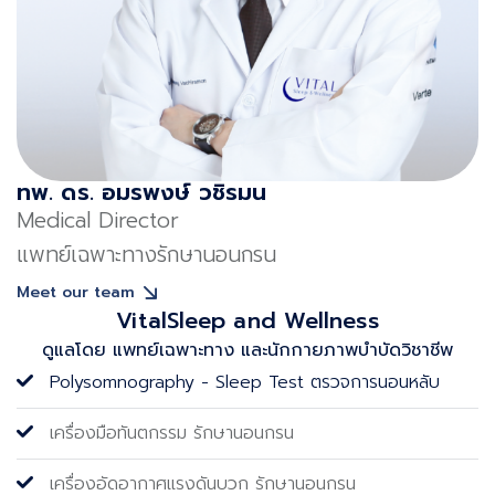
คนที่อยากตรวจ เพื่อให้ได้ผลลัพธ์ที่แม่นยำและใกล้เคียง
กับการนอนในชีวิตประจำวัน หากคุณสนใจอยากทราบ
ข้อมูลเพิ่มเติมหรือรับคำปรึกษาเกี่ยวกับการตรวจการ
นอนหลับ สามารถติดต่อเราได้ เรายินดีให้บริการและคำ
แนะนำที่เหมาะสมแก่คุณ สนใจตรวจการนอนหลับ คลิก
ทพ. ดร. อมรพงษ์ วชิรมน
เลย
Medical Director
แพทย์เฉพาะทางรักษานอนกรน
Meet our team
VitalSleep and Wellness
ดูแลโดย แพทย์เฉพาะทาง และนักกายภาพบําบัดวิชาชีพ
Polysomnography - Sleep Test ตรวจการนอนหลับ
เครื่องมือทันตกรรม รักษานอนกรน
เครื่องอัดอากาศแรงดันบวก รักษานอนกรน