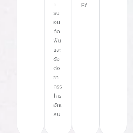
า
py
ทางเพื่อให้ผลลัพธ์ที่แม่นยำตรวจการนอนหลับที่บ้านกับ
รน
VitalSleep Clinic สะดวก ปลอดภัย แม่นยำหากคุณมี
อน
ปัญหานอนกรน หยุดหายใจขณะหลับ หรือนอนแล้วไม่
กัด
สดชื่น การตรวจการนอนหลับที่บ้าน (Home Sleep
ฟัน
Test) คือทางเลือกที่สะดวกและง่ายที่สุด!ไม่ต้องเดินทาง
และ
อยู่ที่ไหนก็ตรวจได้ แม้คุณจะอยู่ต่างจังหวัดใช้งานง่าย
ข้อ
อุปกรณ์ขนาดกะทัดรัด แค่ติดตั้งก่อนนอนผลแม่นยำ
ต่อ
วิเคราะห์โดยแพทย์เฉพาะทางด้านการนอนหลังรู้ผลไว
ขา
พร้อมให้คำแนะนำแนวทางการรักษาที่ VitalSleep Clinic
กรร
เรามุ่งเน้นการให้บริการตรวจสุขภาพการนอนหลับที่บ้าน
ไกร
เพื่อให้ได้ผลลัพธ์ที่แม่นยำใกล้เคียงกับสภาวะการนอน
อักเ
หลับในชีวิตจริง นอกจากนี้เรายังมีทีมแพทย์และเจ้าหน้าที่
สบ
เฉพาะทางที่พร้อมให้คำปรึกษาและดูแลในทุกขั้นตอนอ่าน
เพิ่มเติม สรุป การตรวจการนอนหลับ Sleep Test หรือ