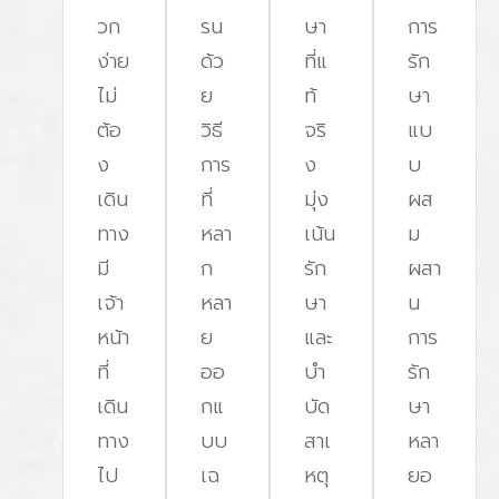
วก
รน
ษา
การ
ด
กับอาการและความรุนแรงของปัญหาการนอนหลับของ
ง่าย
ด้ว
ที่แ
รัก
แต่ละคน สำหรับคนที่มีอาการนอนกรนธรรมดา การตรวจ
ไม่
ย
ท้
ษา
ในระดับที่ 3 อาจเพียงพอ แต่หากสงสัยว่าตัวเองมีภาวะ
ต้อ
วิธี
จริ
แบ
หยุดหายใจขณะหลับด้วยไหม ควรพิจารณาการตรวจ
ง
การ
ง
บ
ระดับที่ 1 หรือ 2 ที่มีความละเอียดสูงกว่า สำหรับผู้ที่
เดิน
ที่
มุ่ง
ผส
อน
ต้องการความสะดวกสบาย การเลือกตรวจที่บ้านในระดับ
ทาง
หลา
เน้น
ม
ที่ 2 เป็นตัวเลือกที่ดี เพราะสามารถทำในสิ่งแวดล้อมที่คุ้น
มี
ก
รัก
ผสา
เคยโดยไม่ต้องมีเจ้าหน้าที่เฝ้าทาง VitalSleep Clinic มี
เจ้า
หลา
ษา
น
ัด
ให้บริการการตรวจการนอนหลับทั้งระดับที่ 1 และ 2 ซึ่ง
หน้า
ย
และ
การ
่า
สามารถทำการตรวจที่บ้านของผู้รับการตรวจได้ โดยให้
ที่
ออ
บํา
รัก
ผลลัพธ์ที่แม่นยำและสะดวกสบายมากขึ้น ปรึกษาการ
เดิน
กแ
บัด
ษา
P
ตรวจการนอนหลับฟรี! ขั้นตอนการตรวจการนอนหลับ
ทาง
บบ
สาเ
หลา
รน
(Sleep Test) ระดับ 1 และ 2
ไป
เฉ
หตุ
ยอ
https://www.youtube.com/shorts/dGpk79k46ks