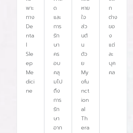
ระบบหายใจผู้รับการตรวจจะได้รับการวัดการหายใจโดยมี
พาะ
ด
หาย
ก
สายวัดติดบริเวณจมูก สายรัดที่หน้าอกและท้อง รวมถึง
ทาง
และ
ใจ
ต่าง
การวัดระดับออกซิเจนที่ปลายนิ้ว ในบางกรณีอาจมีการ
De
การ
ส่ว
ขอ
บันทึกภาพจากกล้องวงจรปิดเพิ่มเติม ตามความจำเป็น
nta
รัก
นต้
ง
การทดสอบตลอดคืนสำหรับการตรวจระดับที่ 1 จะมีเจ้า
l
ษา
น
แต่
หน้าที่เฝ้าดูในห้องควบคุมเพื่อติดตามการนอนตลอดคืน
Sle
คร
ด้ว
ละ
ในขณะที่การตรวจระดับที่ 2 จะไม่มีเจ้าหน้าที่เฝ้า แต่ผู้รับ
ep
อบ
ย
บุค
การตรวจจะนอนหลับอย่างต่อเนื่องตามปกติ คำแนะนำใน
Me
คลุ
My
คล
การเตรียมตัวก่อนการตรวจสวมเสื้อผ้าที่สบายเหมือนชุด
dici
มไป
ofu
ที่ใส่นอนตามปกติทุกคืนหลีกเลี่ยงการดื่มกาแฟ ชา และ
ne
ถึง
nct
เครื่องดื่มแอลกอฮอล์ในวันที่ตรวจหลีกเลี่ยงการออก
การ
ion
กำลังกายหนักในช่วงบ่ายในวันที่ตรวจแจ้งเจ้าหน้าที่หาก
รัก
al
คุณมีการใช้ยารักษาโรคประจำตัวหลังจากการตรวจเสร็จ
ษา
Th
สิ้นในช่วงเช้า ผู้รับการตรวจสามารถกลับบ้านได้ตามปกติ
อาก
era
เจ้าหน้าที่จะนำข้อมูลที่ได้รับไปวิเคราะห์โดยแพทย์เฉพาะ