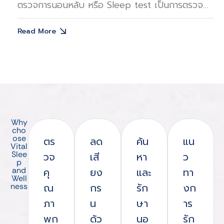
ตรวจการนอนหลับ หรือ Sleep test เป็นการตรวจ
ทดสอบเพื่อประเมินสภาพการนอนของเรา ตรวจหา
Read More
ปัญหาการนอนหลับและภาวะหยุดหายใจขณะหลับ โดย
การทดสอบนี้มีหลายแบบ แบ่งตามมาตรฐานของสมาคม
ใจ
เวชศาสตร์การนอนหลับแห่งสหรัฐอเมริกา (AASM) แต่ละ
แบบมีความซับซ้อนและวิธีการที่แตกต่างกัน ขึ้นอยู่กับ
ความจำเป็นของผู้ป่วยรูปแบบการตรวจ Sleep
Testระดับที่ 1 การทดสอบแบบสมบูรณ์โดยมีเจ้าหน้าที่
Why
รน
เฝ้าตลอดคืนการตรวจนี้เป็นการทดสอบการนอนหลับที่
cho
ose
ตร
ลด
ค้น
แน
น
ละเอียดและสมบูรณ์ที่สุด โดยมีการวัดคลื่นไฟฟ้าสมอง,
Vital
Slee
วจ
เสี
หา
ว
คลื่นไฟฟ้ากล้ามเนื้อ, การเคลื่อนไหวของลูกตาและใต้คาง,
p
and
คุ
ยง
และ
ทา
ep
คลื่นไฟฟ้าหัวใจ, การวัดระดับออกซิเจนในเลือด และการ
Well
ณ
กร
รัก
งก
ness
ตรวจวัดลมหายใจ ขณะทดสอบมีเจ้าหน้าที่คอยเฝ้าดู
ภา
น
ษา
าร
ตลอดทั้งคืน มักจะทำในโรงพยาบาลหรือสถานพยาบาลที่
พก
ด้ว
นอ
รัก
น
มีห้องตรวจเฉพาะ การตรวจในระดับนี้มีความละเอียดและ