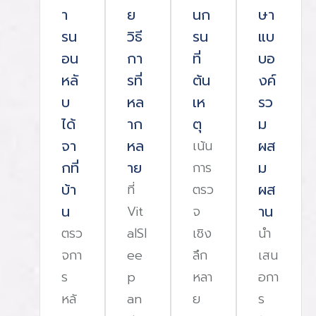
า
ย
นก
ษา
แม่นยำมาก เหมาะสำหรับคนที่มีอาการนอนหลับผิดปกติ
รน
วิธี
รน
แบ
น
อย่างรุนแรงระดับที่ 2 การทดสอบแบบสมบูรณ์โดยไม่มี
อน
กา
ที่
บอ
ว
เจ้าหน้าที่เฝ้าการทดสอบในระดับนี้จะคล้ายกับระดับที่ 1 ใน
หลั
รที่
ต้น
งค์
ิน
เรื่องความละเอียดในของการวัดข้อมูล แต่จะไม่มีเจ้าหน้าที่
บ
หล
เห
รว
็
เฝ้าตลอดคืน สามารถทำการตรวจที่บ้านได้ โดยเจ้าหน้าที่
ได้
าก
ตุ
ม
จะมาติดตั้งอุปกรณ์ในตอนเย็นแล้วปล่อยให้ทดสอบเอง
จา
หล
ผส
เน้น
จ
ในสภาพแวดล้อมที่คุ้นเคย ลดความเครียดและความวิตก
กที่
าย
ม
การ
ด
กังวลได้ข้อดี ของการทดสอบระดับที่ 2 นี้คือ ค่าใช้จ่ายจะ
บ้า
ผส
ที่
ตรว
น้อยกว่าการตรวจในโรงพยาบาล ไม่ต้องเดินทางหรือเสีย
น
าน
Vit
จ
เวลารอคิวตรวจเป็นเวลานานระดับที่ 3 การทดสอบแบบ
ตรว
alSl
เชิง
นํา
าร
จำกัดข้อมูลจะมีความละเอียดน้อยกว่าระดับที่ 1 และ 2
จกา
ee
ลึก
เสน
โดยวัดเพียงข้อมูลพื้นฐาน เช่น การวัดการหายใจ การ
ร
p
หลา
อกา
เคลื่อนไหวของหน้าอกและท้อง การวัดระดับออกซิเจนใน
หลั
an
ย
ร
อน
เลือด และการตรวจวัดเสียงกรน ในบางครั้งอาจมีการวัด