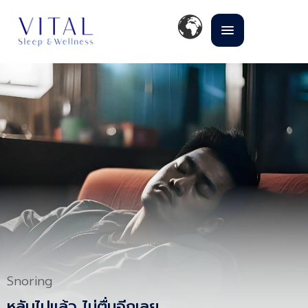
Snoring
หลับไปแล้ว ไม่ตื่นอีกเลย