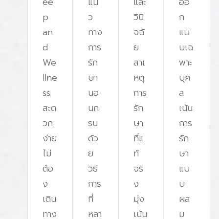
ee
แน
และ
ออ
p
ว
วินิ
ก
an
ทาง
จฉั
แบ
d
การ
ย
บเฉ
We
รัก
สาเ
พาะ
llne
ษา
หตุ
บุค
ss
นอ
การ
ล
สะด
นก
รัก
เน้น
วก
รน
ษา
การ
ง่าย
ด้ว
ที่แ
รัก
ไม่
ย
ท้
ษา
ต้อ
วิธี
จริ
แบ
ง
การ
ง
บ
เดิน
ที่
มุ่ง
ผส
ทาง
หลา
เน้น
ม