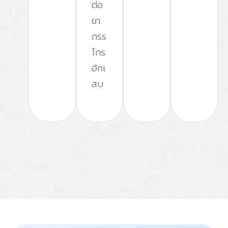
ต่อ
ขา
กรร
ไกร
อักเ
สบ