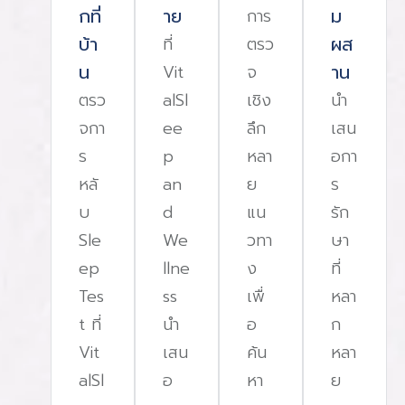
กที่
าย
ม
การ
บ้า
ผส
ที่
ตรว
น
าน
Vit
จ
ตรว
alSl
เชิง
นํา
จกา
ee
ลึก
เสน
ร
p
หลา
อกา
หลั
an
ย
ร
บ
d
แน
รัก
Sle
We
วทา
ษา
ep
llne
ง
ที่
Tes
ss
เพื่
หลา
t ที่
นํา
อ
ก
Vit
เสน
ค้น
หลา
alSl
อ
หา
ย