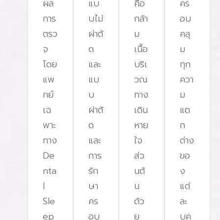
ผล
แบ
คือ
คร
การ
บไม่
กล้า
อบ
ตรว
ผ่าตั
ม
คลุ
จ
ด
เนื้อ
ม
โดย
และ
บริเ
ทุก
แพ
แบ
วณ
ควา
ทย์
บ
ทาง
ม
เฉ
ผ่าตั
เดิน
แต
พาะ
ด
หาย
ก
ทาง
และ
ใจ
ต่าง
De
การ
ส่ว
ขอ
nta
รัก
นต้
ง
l
ษา
น
แต่
Sle
คร
ด้ว
ละ
ep
อบ
ย
บุค