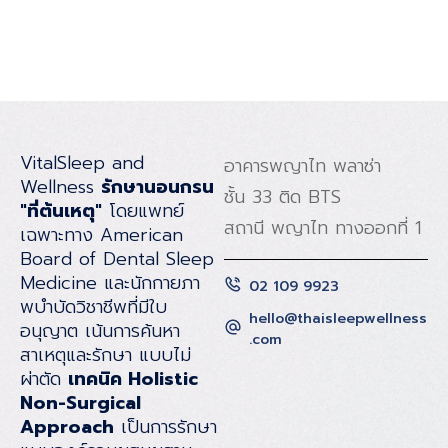
VitalSleep and
อาคารพญาไท พลาซ่า
Wellness
รักษานอนกรน
ชั้น 33 ติด BTS
"ที่ต้นเหตุ"
โดยแพทย์
สถานี พญาไท ทางออกที่ 1
เฉพาะทาง American
Board of Dental Sleep
Medicine และนักกายภา
02 109 9923
พบําบัดวิชาชีพที่มีใบ
hello@thaisleepwellness
อนุญาต เน้นการค้นหา
.com
สาเหตุและรักษา แบบไม่
ผ่าตัด
เทคนิค Holistic
Non-Surgical
Approach
เป็นการรักษา