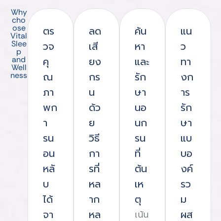
Why
cho
ose
ตร
ลด
ค้น
แน
Vital
Slee
วจ
เสี
หา
ว
p
and
คุ
ยง
และ
ทา
Well
ณ
กร
รัก
งก
ness
ภา
น
ษา
าร
พก
ด้ว
นอ
รัก
า
ย
นก
ษา
รน
วิธี
รน
แบ
อน
กา
ที่
บอ
หลั
รที่
ต้น
งค์
บ
หล
เห
รว
ได้
าก
ตุ
ม
จา
หล
ผส
เน้น