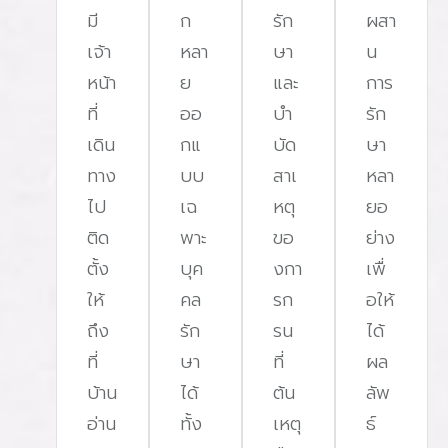
มี
ก
รัก
ผสา
เจ้า
หลา
ษา
น
หน้า
ย
และ
การ
ที่
ออ
บํา
รัก
เดิน
กแ
บัด
ษา
ทาง
บบ
สาเ
หลา
ไป
เฉ
หตุ
ยอ
ติด
พาะ
ขอ
ย่าง
ตั้ง
บุค
งกา
เพื่
ให้
คล
รก
อให้
ถึง
รัก
รน
ได้
ที่
ษา
ที่
ผล
บ้าน
ได้
ต้น
ลัพ
อ่าน
ทั้ง
เหตุ
ธ์