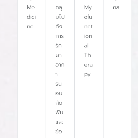
Me
คลุ
My
คล
dici
มไป
ofu
ne
ถึง
nct
การ
ion
รัก
al
ษา
Th
อาก
era
า
py
รน
อน
กัด
ฟัน
และ
ข้อ