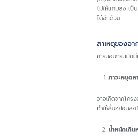
ไม่ให้แคบลง เป็
ได้อีกด้วย
สาเหตุของอา
การนอนกรนมักมีห
ภาวะหยุดห
อาจเกิดจากโครงสร
ทำให้ลิ้นหย่อนล
น้ำหนักเกิน