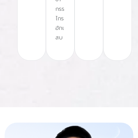
กรร
ไกร
อักเ
สบ