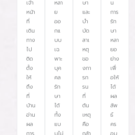
เจ้า
หลา
ษา
น
หน้า
ย
และ
การ
ที่
ออ
บํา
รัก
เดิน
กแ
บัด
ษา
ทาง
บบ
สาเ
หลา
ไป
เฉ
หตุ
ยอ
ติด
พาะ
ขอ
ย่าง
ตั้ง
บุค
งกา
เพื่
ให้
คล
รก
อให้
ถึง
รัก
รน
ได้
ที่
ษา
ที่
ผล
บ้าน
ได้
ต้น
ลัพ
อ่าน
ทั้ง
เหตุ
ธ์
ผล
แบ
คือ
คร
การ
บไม่
กล้า
อบ