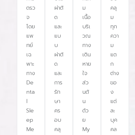
ตรว
ผ่าตั
ม
คลุ
จ
ด
เนื้อ
ม
โดย
และ
บริเ
ทุก
แพ
แบ
วณ
ควา
ทย์
บ
ทาง
ม
เฉ
ผ่าตั
เดิน
แต
พาะ
ด
หาย
ก
ทาง
และ
ใจ
ต่าง
De
การ
ส่ว
ขอ
nta
รัก
นต้
ง
l
ษา
น
แต่
Sle
คร
ด้ว
ละ
ep
อบ
ย
บุค
Me
คลุ
My
คล