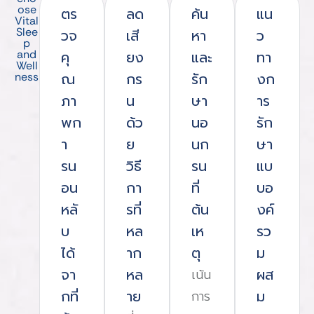
ose
ตร
ลด
ค้น
แน
Vital
Slee
วจ
เสี
หา
ว
p
and
คุ
ยง
และ
ทา
Well
ณ
กร
รัก
งก
ness
ภา
น
ษา
าร
พก
ด้ว
นอ
รัก
า
ย
นก
ษา
รน
วิธี
รน
แบ
อน
กา
ที่
บอ
หลั
รที่
ต้น
งค์
บ
หล
เห
รว
ได้
าก
ตุ
ม
จา
หล
ผส
เน้น
กที่
าย
ม
การ