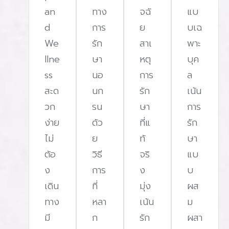
an
ทาง
จฉั
แบ
d
การ
ย
บเฉ
We
รัก
สาเ
พาะ
llne
ษา
หตุ
บุค
ss
นอ
การ
ล
สะด
นก
รัก
เน้น
วก
รน
ษา
การ
ง่าย
ด้ว
ที่แ
รัก
ไม่
ย
ท้
ษา
ต้อ
วิธี
จริ
แบ
ง
การ
ง
บ
เดิน
ที่
มุ่ง
ผส
ทาง
หลา
เน้น
ม
มี
ก
รัก
ผสา