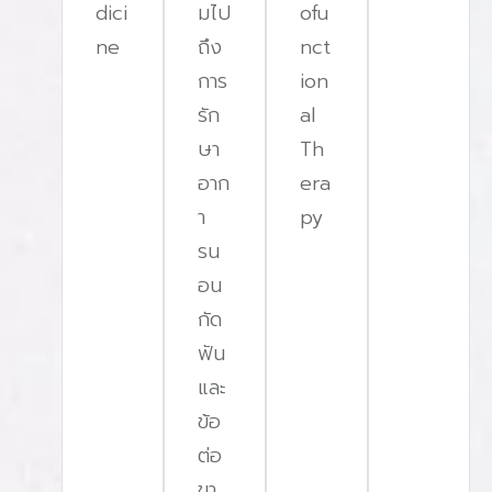
dici
มไป
ofu
ne
ถึง
nct
การ
ion
รัก
al
ษา
Th
อาก
era
า
py
รน
อน
กัด
ฟัน
และ
ข้อ
ต่อ
ขา