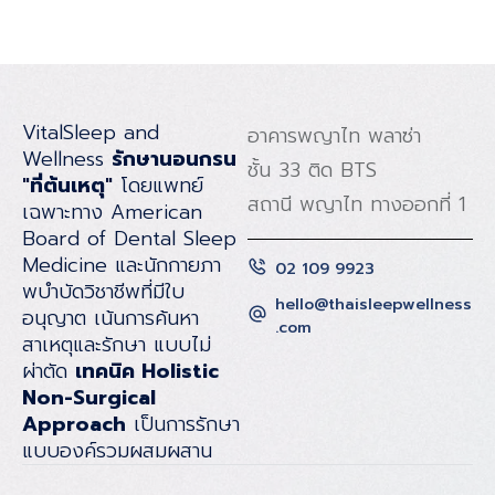
VitalSleep and
อาคารพญาไท พลาซ่า
Wellness
รักษานอนกรน
ชั้น 33 ติด BTS
"ที่ต้นเหตุ"
โดยแพทย์
สถานี พญาไท ทางออกที่ 1
เฉพาะทาง American
Board of Dental Sleep
Medicine และนักกายภา
02 109 9923
พบําบัดวิชาชีพที่มีใบ
hello@thaisleepwellness
อนุญาต เน้นการค้นหา
.com
สาเหตุและรักษา แบบไม่
ผ่าตัด
เทคนิค Holistic
Non-Surgical
Approach
เป็นการรักษา
แบบองค์รวมผสมผสาน