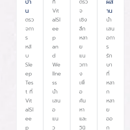
บ้า
ผส
ที่
ตรว
น
าน
Vit
จ
ตรว
alSl
เชิง
นํา
จกา
ee
ลึก
เสน
ร
p
หลา
อกา
หลั
an
ย
ร
บ
d
แน
รัก
Sle
We
วทา
ษา
ep
llne
ง
ที่
Tes
ss
เพื่
หลา
t ที่
นํา
อ
ก
Vit
เสน
ค้น
หลา
alSl
อ
หา
ย
ee
แน
และ
ออ
p
ว
วินิ
ก