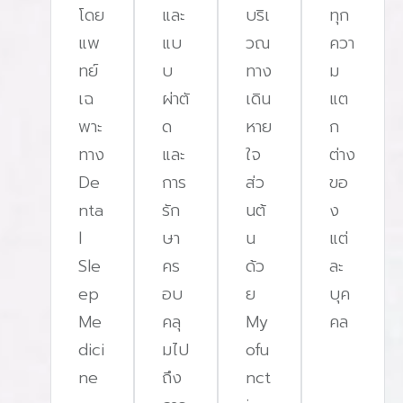
โดย
และ
บริเ
ทุก
แพ
แบ
วณ
ควา
ทย์
บ
ทาง
ม
เฉ
ผ่าตั
เดิน
แต
พาะ
ด
หาย
ก
ทาง
และ
ใจ
ต่าง
De
การ
ส่ว
ขอ
nta
รัก
นต้
ง
l
ษา
น
แต่
Sle
คร
ด้ว
ละ
ep
อบ
ย
บุค
Me
คลุ
My
คล
dici
มไป
ofu
ne
ถึง
nct