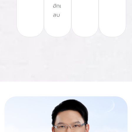
อักเ
สบ