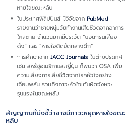
หายใจขณะ
หลับ
ในประเทศฟิลิปปินส์
มีวิจัยจาก
PubMed
รายงานว่าชายหนุ่มวัย
ทำงานเสียชีวิตจากอาการ
ใหลตาย
จำนวนมากมีประวัติ
“
นอนกรนเสียง
ดัง
”
และ
“
หายใจติดขัดกลางดึก
”
การศึกษาจาก
JACC Journals
ในต่างประเทศ
เช่น
สหรัฐอเมริกาและ
ญี่ปุ่น
ก็พบว่า
OSA
เพิ่ม
ความเสี่ยงการเสียชีวิตจากโรคหัวใจอย่าง
เฉียบพลัน
รวมถึงภาวะหัวใจเต้นผิดจังหวะ
รุนแรงในขณะหลับ
สัญญาณที่บ่งชี้ว่าอาจมีภาวะหยุดหายใจขณะ
หลับ