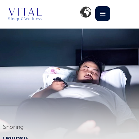
Snoring
นอนกรน