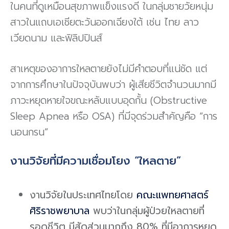
ในคนที่ดูเหมือนสุขภาพแข็งแรงดี ในกลุ่มชายวัยหนุ่ม
สาวในแถบเอเชียตะวันออกเฉียงใต้ เช่น ไทย ลาว
เวียดนาม และฟิลิปปินส์
สาเหตุของอาการใหลตายยังไม่มีคำตอบที่แน่ชัด แต่
จากการศึกษาในปัจจุบันพบว่า ผู้เสียชีวิตจำนวนมากมี
ภาวะหยุดหายใจขณะหลับแบบอุดกั้น (Obstructive
Sleep Apnea หรือ OSA) ที่มีจุดร่วมสำคัญคือ “การ
นอนกรน”
งานวิจัยที่มีความเชื่อมโยง “ใหลตาย”
งานวิจัยในประเทศ
ไทยโดย
คณะ
แพทยศาสตร์
ศิริราชพยาบาล
พบว่าใน
กลุ่มผู้ป่วยใหลตายที่
รอดชีวิต
มีสัดส่วนมากถึง
80%
ที่มีอาการหยุด