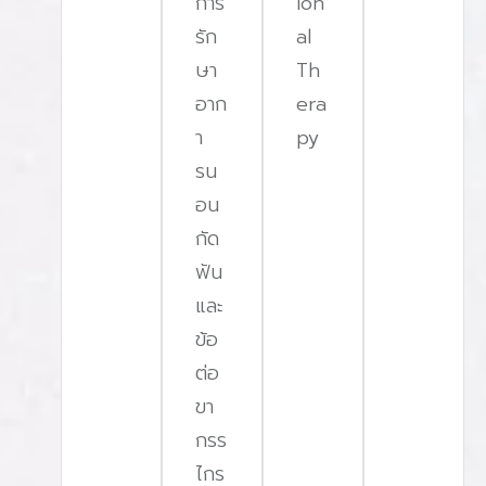
การ
ion
รัก
al
ษา
Th
อาก
era
า
py
รน
อน
กัด
ฟัน
และ
ข้อ
ต่อ
ขา
กรร
ไกร