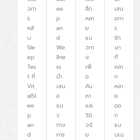
จกา
ee
ลึก
เสน
ร
p
หลา
อกา
หลั
an
ย
ร
บ
d
แน
รัก
Sle
We
วทา
ษา
ep
llne
ง
ที่
Tes
ss
เพื่
หลา
t ที่
นํา
อ
ก
Vit
เสน
ค้น
หลา
alSl
อ
หา
ย
ee
แน
และ
ออ
p
ว
วินิ
ก
an
ทาง
จฉั
แบ
d
การ
ย
บเฉ