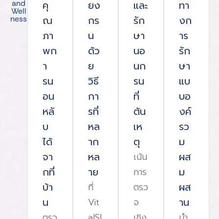
and
คุ
ยง
และ
ทา
Well
ณ
กร
รัก
งก
ness
ภา
น
ษา
าร
พก
ด้ว
นอ
รัก
า
ย
นก
ษา
รน
วิธี
รน
แบ
อน
กา
ที่
บอ
หลั
รที่
ต้น
งค์
บ
หล
เห
รว
ได้
าก
ตุ
ม
จา
หล
ผส
เน้น
กที่
าย
ม
การ
บ้า
ผส
ที่
ตรว
น
าน
Vit
จ
ตรว
alSl
เชิง
นํา