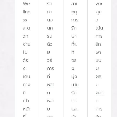
We
รัก
สาเ
พาะ
llne
ษา
หตุ
บุค
ss
นอ
การ
ล
สะด
นก
รัก
เน้น
วก
รน
ษา
การ
ง่าย
ด้ว
ที่แ
รัก
ไม่
ย
ท้
ษา
ต้อ
วิธี
จริ
แบ
ง
การ
ง
บ
เดิน
ที่
มุ่ง
ผส
ทาง
หลา
เน้น
ม
มี
ก
รัก
ผสา
เจ้า
หลา
ษา
น
หน้า
ย
และ
การ