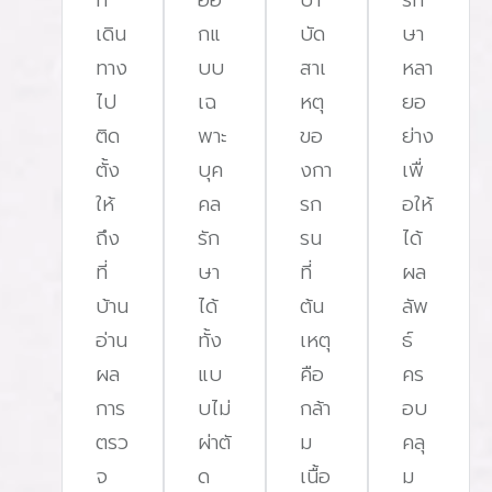
ที่
ออ
บํา
รัก
เดิน
กแ
บัด
ษา
ทาง
บบ
สาเ
หลา
ไป
เฉ
หตุ
ยอ
ติด
พาะ
ขอ
ย่าง
ตั้ง
บุค
งกา
เพื่
ให้
คล
รก
อให้
ถึง
รัก
รน
ได้
ที่
ษา
ที่
ผล
บ้าน
ได้
ต้น
ลัพ
อ่าน
ทั้ง
เหตุ
ธ์
ผล
แบ
คือ
คร
การ
บไม่
กล้า
อบ
ตรว
ผ่าตั
ม
คลุ
จ
ด
เนื้อ
ม