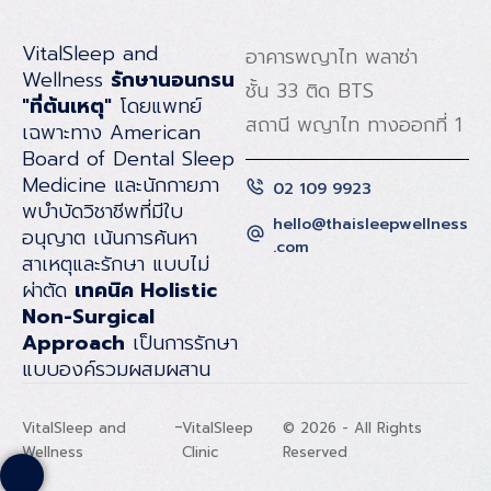
VitalSleep and
อาคารพญาไท พลาซ่า
Wellness
รักษานอนกรน
ชั้น 33 ติด BTS
"ที่ต้นเหตุ"
โดยแพทย์
สถานี พญาไท ทางออกที่ 1
เฉพาะทาง American
Board of Dental Sleep
Medicine และนักกายภา
02 109 9923
พบําบัดวิชาชีพที่มีใบ
hello@thaisleepwellness
อนุญาต เน้นการค้นหา
.com
สาเหตุและรักษา แบบไม่
ผ่าตัด
เทคนิค Holistic
Non-Surgical
Approach
เป็นการรักษา
แบบองค์รวมผสมผสาน
-
VitalSleep and
VitalSleep
© 2026 - All Rights
Wellness
Clinic
Reserved