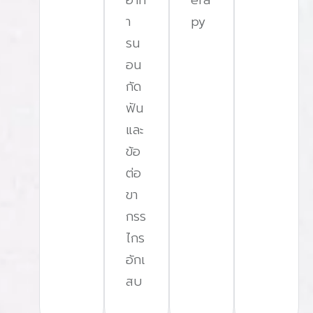
า
py
รน
อน
กัด
ฟัน
และ
ข้อ
ต่อ
ขา
กรร
ไกร
อักเ
สบ