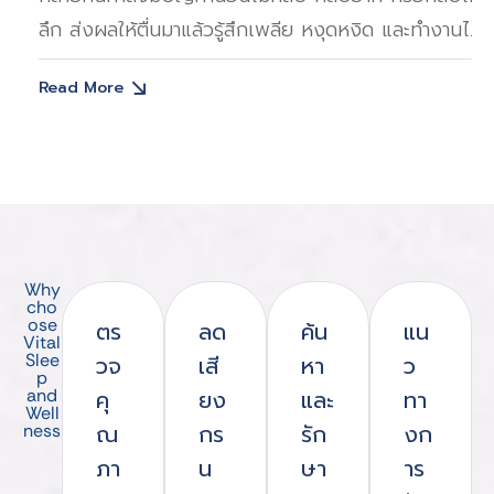
ดหงิด และทำงานได้
ที่เต็มไปด้วยอันตรายโดยไม่รู้ตัว หากคุณ
อาการ นอนกรนร่วมกับหยุดหายใจขณะหล
Read More
(Obstructive Sleep Apnea หรือ OSA) 
เรื่องของเสียงรบกวนระหว่างหลับเท่านั้น
ที่อาจเพิ่มความเสี่ยงของการเสียชีวิตอย่
โดยที่คุณไม่รู้ตัวhttps://www.youtu
v=O6cvnSTn7lA ภาวะนอนกรนหยุดหา
คืออะไร? นอนกรนเกิดจากการสั่นของเนื้
Why
อากาศที่ผ่านช่องทางเดินหายใจที่ตีบแคบ
cho
ose
ตร
ลด
ค้น
แน
อาจเกิดจากเพดานอ่อน โคนลิ้น หรือกล้าม
Vital
Slee
วจ
เสี
หา
ว
คล้อยมาขวางลม การหายใจอาจหยุดลงชั่
p
and
คุ
ยง
และ
ทา
ขึ้นซ้ำ ๆ ตลอดคืน เรียกว่า "ภาวะหยุดห
Well
ณ
กร
รัก
งก
ness
ชนิดอุดกั้น" ทำให้ระดับออกซิเจนในเลื
ภา
น
ษา
าร
หัวใจต้องทำงานหนักขึ้นโดยไม่รู้ตัว| บทคว