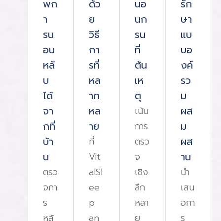
พก
ด้ว
นอ
รัก
นอนกรนเกิดจากอะไร? ใครเสี่ยงหยุดหาย
า
ย
นก
ษา
นอนกรนหยุดหายใจขณะหลับ ทำไมถึงอัน
รน
วิธี
รน
แบ
หยุดหายใจซ้ำ ๆ ตลอดทั้งคืน จาก The 
อน
กา
ที่
บอ
Queensland บอกว่า ทำให้ร่างกายขาดอ
หลั
รที่
ต้น
งค์
ระยะ ส่งผลเสียร้ายแรงหลายด้าน เช่น​- ท
บ
หล
เห
รว
เต็มที่ ตื่นกลางดึก และรู้สึกไม่สดชื่นแม้
ได้
าก
ตุ
ม
ความเสี่ยงของ โรคร้ายแทรกซ้อน เช่นหั
จา
หล
ผส
เน้น
(เสี่ยงมากขึ้นถึง 140%)หลอดเลือดสมองตี
กที่
าย
ม
การ
30%)โรคหลอดเลือดหัวใจ (เพิ่มความเสี
บ้า
ผส
ที่
ตรว
หวานชนิดที่ 2 (เพิ่มความเสี่ยง 6 เท่า)ภ
น
าน
Vit
จ
ในผู้ป่วยที่มีภาวะหยุดหายใจขณะหลับ2%
ตรว
alSl
เชิง
นํา
(ความจำเสื่อมเร็วจากขาดออกซิเจนในสมอ
จกา
ee
ลึก
เสน
เสี่ยงภาวะหยุดหายใจขณะหลับ? ภาวะหย
ร
p
หลา
อกา
หลับเกิดได้กับทุกคน แต่มีปัจจัยเสี่ยงสำค
หลั
an
ย
ร
คนมีแนวโน้มมากกว่าคนอื่น เช่นน้ำหนักเก