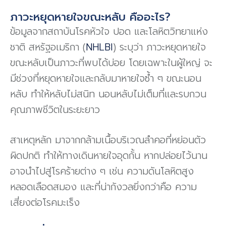
ภาวะหยุดหายใจขณะหลับ คืออะไร?
ข้อมูลจากสถาบันโรคหัวใจ
ปอด
และโลหิตวิทยาแห่ง
ชาติ
สหรัฐอเมริกา
(
NHLBI
)
ระบุว่า
ภาวะหยุดหายใจ
ขณะหลับเป็นภาวะที่พบได้บ่อย
โดยเฉพาะในผู้ใหญ่
จะ
มี
ช่วงที่หยุดหายใจและกลับมาหายใจซ้ำ
ๆ
ขณะนอน
หลับ
ทำให้หลับไม่สนิท
นอนหลับไม่
เต็มที่และรบกวน
คุณภาพชีวิตในระยะยาว
สาเหตุหลัก มาจากกล้ามเนื้อบริเวณลำคอที่หย่อนตัว
ผิดปกติ ทำให้ทางเดินหายใจอุดกั้น หากปล่อยไว้นาน
อาจนำไปสู่โรคร้ายต่าง ๆ เช่น ความดันโลหิตสูง
หลอดเลือดสมอง และที่น่ากังวลยิ่งกว่าคือ ความ
เสี่ยงต่อโรคมะเร็ง