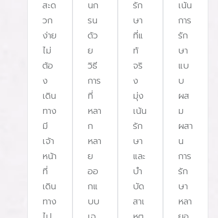
สะด
นก
รัก
เน้น
เป็นประจำหายใจติดขัดหรือหยุดหายใจขณ
วก
รน
ษา
การ
ได้จากคนข้าง ๆ)ตื่นกลางดึกบ่อย มีอาก
ง่าย
ด้ว
ที่แ
รัก
สะดุ้งง่วงมากผิดปกติในเวลากลางวันปวด
ไม่
ย
ท้
ษา
สดชื่นแม้นอนนานหงุดหงิดง่าย อารมณ์แ
ต้อ
วิธี
จริ
แบ
ปัญหาความจำ รับคำปรึกษา ฟรี! อย่ารอ
ง
การ
ง
บ
เยือนโดยไม่รู้ตัว การนอนกรนและภาวะห
เดิน
ที่
มุ่ง
ผส
หลับไม่ควรถูกมองข้าม เพราะอาจเป็นส
ทาง
หลา
เน้น
ม
จากร่างกายที่บ่งบอกถึงโรคร้ายแรงใน
มี
ก
รัก
ผสา
ในคนที่มีปัจจัยเสี่ยงดังที่กล่าวมาการเข้
เจ้า
หลา
ษา
น
นอนหลับ (Sleep Test) เป็นวิธีที่แม่น
หน้า
ย
และ
การ
การวินิจฉัยโรคนี้ และถ้าพบว่ามีปัญหา ก็
ที่
ออ
บํา
รัก
รักษาได้อย่างตรงจุดตั้งแต่เนิ่น ๆ ไม่ว่าจ
เดิน
กแ
บัด
ษา
เครื่อง CPAP, Oral Appliance, การฝึ
ทาง
บบ
สาเ
หลา
ปรับพฤติกรรมการนอน และการบำบัดกล้าม
ไป
เฉ
หตุ
ยอ