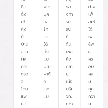
หายใจ สนใจตรวจการนอนหลับ คลิกเลย
ติด
พาะ
ขอ
ย่าง
หยุดหายใจขณะหลับ" ไม่ใช่แค่ปัญหาเสี
ตั้ง
บุค
งกา
เพื่
กลางคืน แต่คือภัยเงียบที่คุกคามสุขภ
ให้
คล
รก
อให้
คุณ ไม่ว่าจะเป็นหัวใจ สมอง หรือคุณภาพ
ถึง
รัก
รน
ได้
และรับการวินิจฉัยตั้งแต่ต้น คือกุญแจสำค
ที่
ษา
ที่
ผล
รักษาชีวิตและอนาคตของคุณไว้
บ้าน
ได้
ต้น
ลัพ
อ่าน
ทั้ง
เหตุ
ธ์
ผล
แบ
คือ
คร
การ
บไม่
กล้า
อบ
ตรว
ผ่าตั
ม
คลุ
จ
ด
เนื้อ
ม
โดย
และ
บริเ
ทุก
แพ
แบ
วณ
ควา
ทย์
บ
ทาง
ม