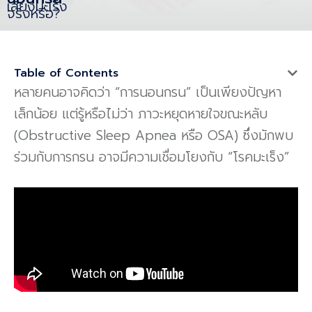
เสี่ยงมะเร็ง
จริงหรือ?
Table of Contents
หลายคนอาจคิดว่า “การนอนกรน” เป็นเพียงปัญหา
เล็กน้อย แต่รู้หรือไม่ว่า ภาวะหยุดหายใจขณะหลับ
(Obstructive Sleep Apnea หรือ OSA) ซึ่งมักพบ
ร่วมกับการกรน อาจมีความเชื่อมโยงกับ “โรคมะเร็ง”