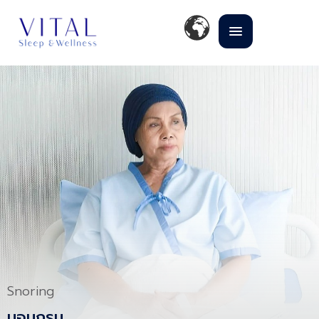
Snoring
นอนกรน