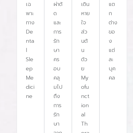
เฉ
ผ่าตั
เดิน
แต
พาะ
ด
หาย
ก
ทาง
และ
ใจ
ต่าง
De
การ
ส่ว
ขอ
nta
รัก
นต้
ง
l
ษา
น
แต่
Sle
คร
ด้ว
ละ
ep
อบ
ย
บุค
Me
คลุ
My
คล
dici
มไป
ofu
ne
ถึง
nct
การ
ion
รัก
al
ษา
Th
อาก
era