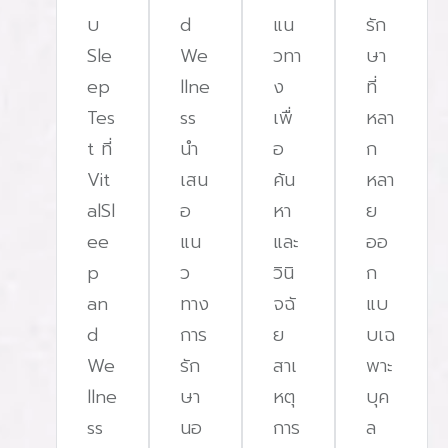
บ
d
แน
รัก
ไขมันรอบคออาจกดทับทางเดินหายใจ ขั
Sle
We
วทา
ษา
หายใจขณะหลับ (น้ำหนักขึ้นเพียง 10% เพ
ep
llne
ง
ที่
หยุดหายใจขณะหลับถึง 32%)อายุที่มากขึ้
Tes
ss
เพื่
หลา
ทำให้กล้ามเนื้อในลำคอและใบหน้าหย่อนตัว
t ที่
นํา
อ
ก
อุดกั้นทางเดินหายใจเพศชายมีแนวโน้มห
Vit
เสน
ค้น
หลา
หลับ มากกว่าเพศหญิงถึง 5-6 เท่า เนื่
alSl
อ
หา
ย
ทางกายภาพและฮอร์โมนที่แตกต่างกันโคร
ee
แน
และ
ออ
ผิดปกติคนที่มีคางเล็ก คางถอย หรือคางสั้
p
ว
วินิ
ก
คอน้อยลง เสี่ยงต่อการอุดกั้นทางเดินหาย
an
ทาง
จฉั
แบ
โรคประจำตัวคนที่เป็นเบาหวาน ความดัน
d
การ
ย
บเฉ
หัวใจ หรือสมองเสื่อม มีความเสี่ยงสูงกว
We
รัก
สาเ
พาะ
โดยเฉพาะคนที่มีปัญหาหัวใจเต้นผิดจังหวะ 
llne
ษา
หตุ
บุค
อย่างไรว่าเรากำลังเผชิญภาวะหยุดหายใ
ss
นอ
การ
ล
อาการที่พบบ่อยและควรสังเกต ได้แก่นอ