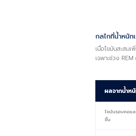
กลไกที่น้ำหน
เมื่อไขมันสะสมเ
เฉพาะช่วง REM (หล
ผลจากน้ำหนั
ไขมันรอบคอแล
ขึ้น