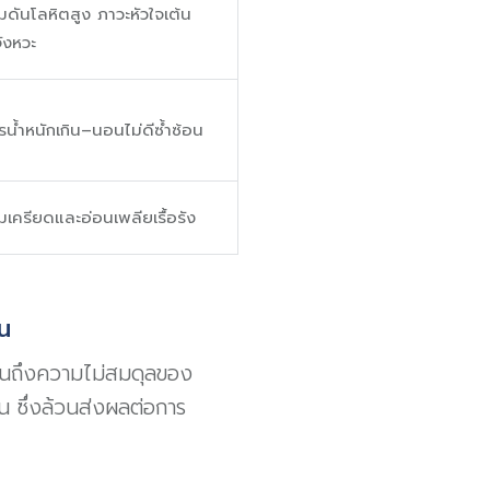
ดันโลหิตสูง ภาวะหัวใจเต้น
ังหวะ
น้ำหนักเกิน–นอนไม่ดีซ้ำซ้อน
เครียดและอ่อนเพลียเรื้อรัง
น
อนถึงความไม่สมดุลของ
 ซึ่งล้วนส่งผลต่อการ