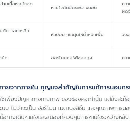
้ามเนื้อหายใจลด
ความ
หายใจติดขัดระหว่างนอน
ผิดจ
ปติน และเกรลิน
หิวบ่อย กระตุ้นให้น้ำหนักเพิ่ม
วงจร
สนิท
ฮอร์โมนคอร์ติซอลสูง
ความ
างกายจากภายใน กุญแจสำคัญในการแก้การนอนกร
ช่เพียงปัญหาทางกายภาพ ของช่องคอเท่านั้น แต่ยังสะท้
ะบบ ไม่ว่าจะเป็น ฮอร์โมน เมตาบอลิซึม และคุณภาพการนอน
ื้อทางเดินหายใจและสมองที่ควบคุมการหายใจระหว่างหลับ