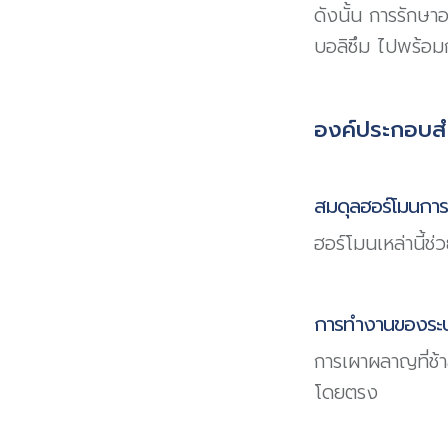
ดังนั้น การรักษ
บอลิซึม ไปพร้อม
องค์ประกอบส
สมดุลฮอร์โมนการ
ฮอร์โมนเหล่านี้ช่
การทำงานของระบบ
การเผาผลาญที่ช้
โดยตรง