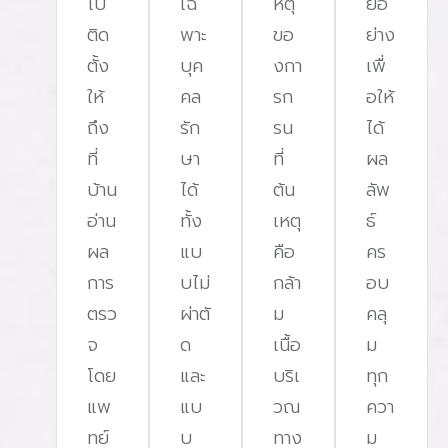
ไป
เฉ
หตุ
ยอ
ติด
พาะ
ขอ
ย่าง
ตั้ง
บุค
งกา
เพื่
ให้
คล
รก
อให้
ถึง
รัก
รน
ได้
ที่
ษา
ที่
ผล
บ้าน
ได้
ต้น
ลัพ
อ่าน
ทั้ง
เหตุ
ธ์
ผล
แบ
คือ
คร
การ
บไม่
กล้า
อบ
ตรว
ผ่าตั
ม
คลุ
จ
ด
เนื้อ
ม
โดย
และ
บริเ
ทุก
แพ
แบ
วณ
ควา
ทย์
บ
ทาง
ม