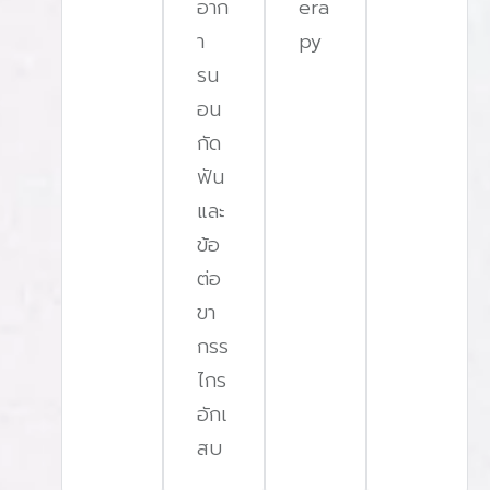
อาก
era
า
py
รน
อน
กัด
ฟัน
และ
ข้อ
ต่อ
ขา
กรร
ไกร
อักเ
สบ