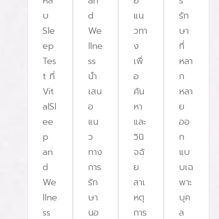
หลั
an
ย
ร
บ
d
แน
รัก
Sle
We
วทา
ษา
ep
llne
ง
ที่
Tes
ss
เพื่
หลา
t ที่
นํา
อ
ก
Vit
เสน
ค้น
หลา
alSl
อ
หา
ย
ee
แน
และ
ออ
p
ว
วินิ
ก
an
ทาง
จฉั
แบ
d
การ
ย
บเฉ
We
รัก
สาเ
พาะ
llne
ษา
หตุ
บุค
ss
นอ
การ
ล