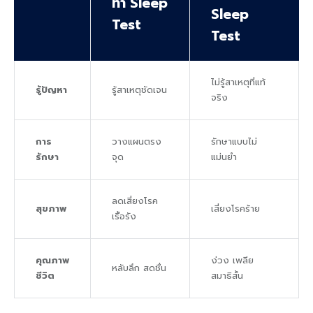
ทำ Sleep
Sleep
Test
Test
ไม่รู้สาเหตุที่แท้
รู้ปัญหา
รู้สาเหตุชัดเจน
จริง
การ
วางแผนตรง
รักษาแบบไม่
รักษา
จุด
แม่นยำ
ลดเสี่ยงโรค
สุขภาพ
เสี่ยงโรคร้าย
เรื้อรัง
คุณภาพ
ง่วง เพลีย
หลับลึก สดชื่น
ชีวิต
สมาธิสั้น