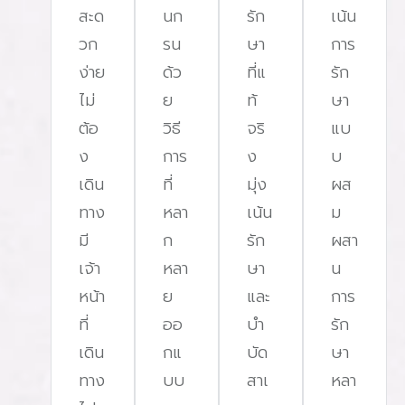
สะด
นก
รัก
เน้น
วก
รน
ษา
การ
ง่าย
ด้ว
ที่แ
รัก
ไม่
ย
ท้
ษา
ต้อ
วิธี
จริ
แบ
ง
การ
ง
บ
เดิน
ที่
มุ่ง
ผส
ทาง
หลา
เน้น
ม
มี
ก
รัก
ผสา
เจ้า
หลา
ษา
น
หน้า
ย
และ
การ
ที่
ออ
บํา
รัก
เดิน
กแ
บัด
ษา
ทาง
บบ
สาเ
หลา