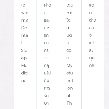
เฉ
ผ่าตั
เดิน
แต
พาะ
ด
หาย
ก
ทาง
และ
ใจ
ต่าง
De
การ
ส่ว
ขอ
nta
รัก
นต้
ง
l
ษา
น
แต่
Sle
คร
ด้ว
ละ
ep
อบ
ย
บุค
Me
คลุ
My
คล
dici
มไป
ofu
ne
ถึง
nct
การ
ion
รัก
al
ษา
Th