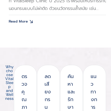
ที่ VitalSleep Clinic ปี 2025 เราพร้อมให้บริการรักษา
นอนกรนแบบไม่ผ่าตัด ด้วยนวัตกรรมล้ำสมัย เช่น
ง
โปรแกรม Emface, EXOMIND และ CoolSwiss
Read More
Why
cho
ose
ตร
ลด
ค้น
แน
Vital
Slee
วจ
เสี
หา
ว
p
and
คุ
ยง
และ
ทา
Well
ณ
กร
รัก
งก
ness
ภา
น
ษา
าร