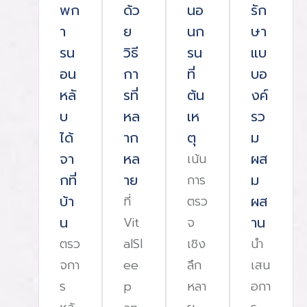
พก
ด้ว
นอ
รัก
า
ย
นก
ษา
รน
วิธี
รน
แบ
อน
กา
ที่
บอ
หลั
รที่
ต้น
งค์
บ
หล
เห
รว
ได้
าก
ตุ
ม
จา
หล
ผส
เน้น
กที่
าย
ม
การ
บ้า
ผส
ที่
ตรว
น
าน
Vit
จ
ตรว
alSl
เชิง
นํา
จกา
ee
ลึก
เสน
ร
p
หลา
อกา