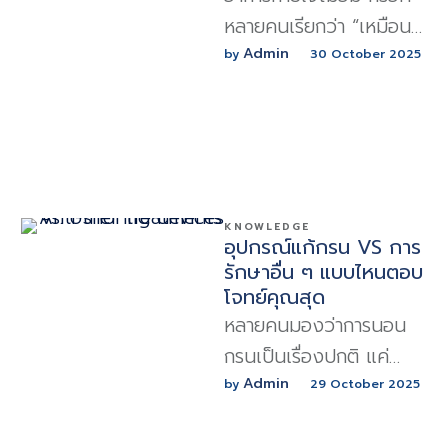
หลายคนเรียกว่า “เหมือน
หายใจไม่สุด” เป็นภาวะที่
Admin
by 
30 October 2025
คนไข้รู้สึกว่าหายใจเข้าลึก
เท่าไรก็ยังไม่พอ มักมา
พร้อมความรู้สึกอึดอัด
KNOWLEDGE
อุปกรณ์แก้กรน VS การ
รักษาอื่น ๆ แบบไหนตอบ
โจทย์คุณสุด
หลายคนมองว่าการนอน
กรนเป็นเรื่องปกติ แค่
เสียงดังรบกวนคนข้าง ๆ
Admin
by 
29 October 2025
แต่จริง ๆ แล้วมันอาจเป็น