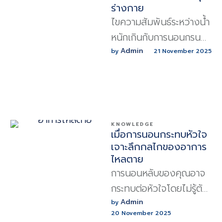
ร่างกาย
ไขความสัมพันธ์ระหว่างน้ำ
หนักเกินกับการนอนกรน
และภาวะหยุดหายใจขณะ
Admin
by 
21 November 2025
หลับ (OSA) พร้อม
แนวทางฟื้นฟูสมดุล
ร่างกายจากภายใน
KNOWLEDGE
เมื่อการนอนกระทบหัวใจ
เจาะลึกกลไกของอาการ
ไหลตาย
การนอนหลับของคุณอาจ
กระทบต่อหัวใจโดยไม่รู้ตัว
อาการไหลตายเกิดจาก
Admin
by 
20 November 2025
ความผิดปกติของหัวใจเต้น