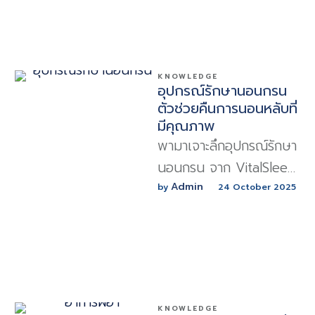
สัญญาณของโรคร้ายแรง
KNOWLEDGE
อุปกรณ์รักษานอนกรน
ตัวช่วยคืนการนอนหลับที่
มีคุณภาพ
พามาเจาะลึกอุปกรณ์รักษา
นอนกรน จาก VitalSleep
Clinic ว่ามีอะไรบ้าง ใช้
Admin
by 
24 October 2025
อย่างไร และเหมาะกับใคร
บ้าง เพื่อให้คุณกลับมามี
การนอนที่เงียบสงบ
KNOWLEDGE