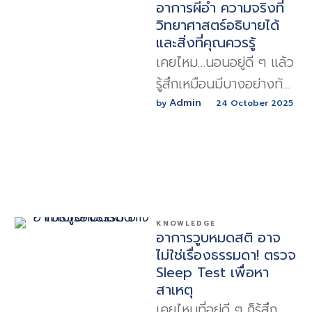
อาการผีอำ ความจริงที่
วิทยาศาสตร์อธิบายได้
และสิ่งที่คุณควรรู้
เคยไหม…นอนอยู่ดี ๆ แล้ว
รู้สึกเหมือนมีบางอย่างทับ
อยู่บนอก ขยับตัวไม่ได้
Admin
by 
24 October 2025
หายใจก็อึดอัด นั่นแหละที่
เราเรียกกันว่า “ผีอำ”
อาการนี้ไม่ใช่เรื่องเหนือ
ธรรมชาติ
KNOWLEDGE
อาการวูบหมดสติ อาจ
ไม่ใช่เรื่องธรรมดา! ตรวจ
Sleep Test เพื่อหา
สาเหตุ
เคยไหมที่อยู่ดี ๆ ก็รู้สึก