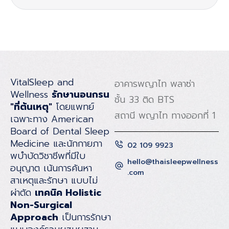
VitalSleep and
อาคารพญาไท พลาซ่า
Wellness
รักษานอนกรน
ชั้น 33 ติด BTS
"ที่ต้นเหตุ"
โดยแพทย์
สถานี พญาไท ทางออกที่ 1
เฉพาะทาง American
Board of Dental Sleep
Medicine และนักกายภา
02 109 9923
พบําบัดวิชาชีพที่มีใบ
hello@thaisleepwellness
อนุญาต เน้นการค้นหา
.com
สาเหตุและรักษา แบบไม่
ผ่าตัด
เทคนิค Holistic
Non-Surgical
Approach
เป็นการรักษา